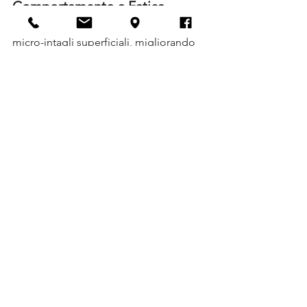
Comportamento a Fatica
Una sabbiatura controllata può ridurre 
micro-intagli superficiali, migliorando 
la resistenza a fatica del componente.
Criticità e Limiti della 
Sabbiatura
Sovra-Trattamento
Può causare:
arrotondamento di spigoli 
funzionali
esposizione della microporosità
perdita di precisione geometrica
Geometrie Complesse
Cavità profonde, nervature e 
sottosquadri richiedono: