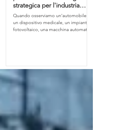
strategica per l'industria
moderna
Quando osserviamo un'automobile,
un dispositivo medicale, un impianto
fotovoltaico, una macchina automatica
o persino un elemento di design,
raramente ci soffermiamo a pensare a
come siano stati realizzati i
componenti metallici che ne
costituiscono la struttura. Eppure,
dietro moltissimi dei prodotti che
utilizziamo quotidianamente, si
nasconde una tecnologia produttiva
che ha rivoluzionato il modo di
concepire la produzione industriale
moderna: la pressofusione.