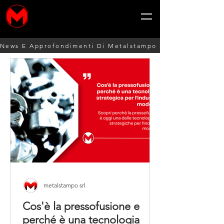
News E Approfondimenti Di Metalstampo Srl: Processi Prod
metalstampo srl
Cos'è la pressofusione e
perché è una tecnologia